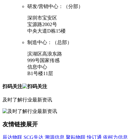
研发/营销中心：（分部）
深圳市宝安区
宝源路2002号
中央大道D栋15楼
制造中心：（总部）
滨湖区高浪东路
999号国家传感
信息中心
B1号楼11层
扫码关注
及时了解行业最新资讯
友情链接
展开
辰达物联
SCG先达
溯源信息
聚耘物联
快订通
依柯力信息