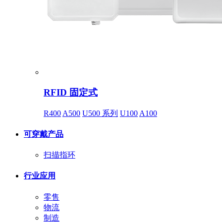
RFID 固定式
R400
A500
U500 系列
U100
A100
可穿戴产品
扫描指环
行业应用
零售
物流
制造