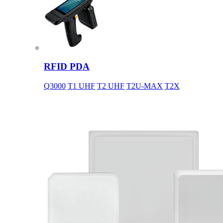
RFID PDA
Q3000
T1 UHF
T2 UHF
T2U-MAX
T2X