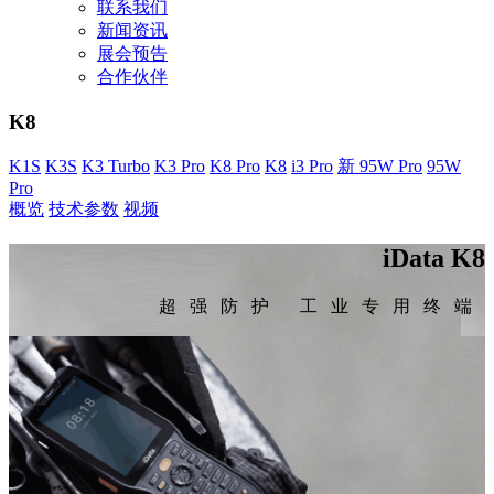
联系我们
新闻资讯
展会预告
合作伙伴
K8
K1S
K3S
K3 Turbo
K3 Pro
K8 Pro
K8
i3 Pro
新 95W Pro
95W
Pro
概览
技术参数
视频
iData K8
超强防护 工业专用终端