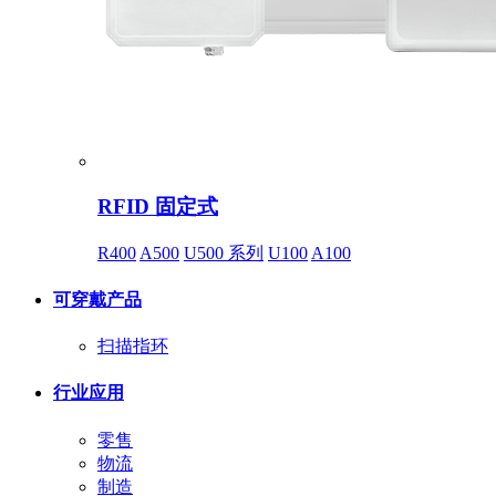
RFID 固定式
R400
A500
U500 系列
U100
A100
可穿戴产品
扫描指环
行业应用
零售
物流
制造