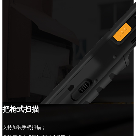
把枪式扫描
支持加装手柄扫描；