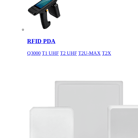
RFID PDA
Q3000
T1 UHF
T2 UHF
T2U-MAX
T2X