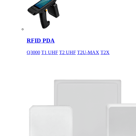
RFID PDA
Q3000
T1 UHF
T2 UHF
T2U-MAX
T2X