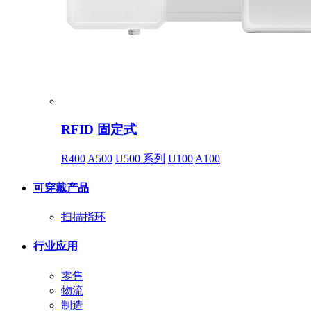
RFID 固定式
R400
A500
U500 系列
U100
A100
可穿戴产品
扫描指环
行业应用
零售
物流
制造