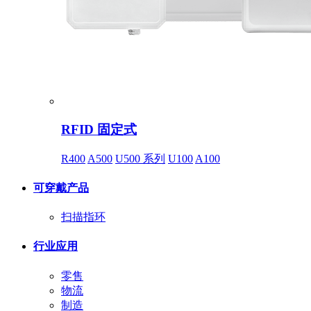
RFID 固定式
R400
A500
U500 系列
U100
A100
可穿戴产品
扫描指环
行业应用
零售
物流
制造