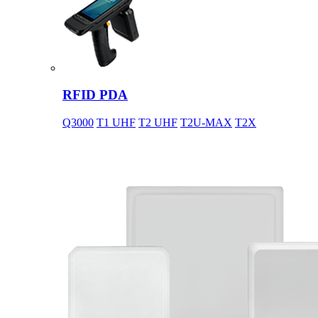
RFID PDA
Q3000
T1 UHF
T2 UHF
T2U-MAX
T2X