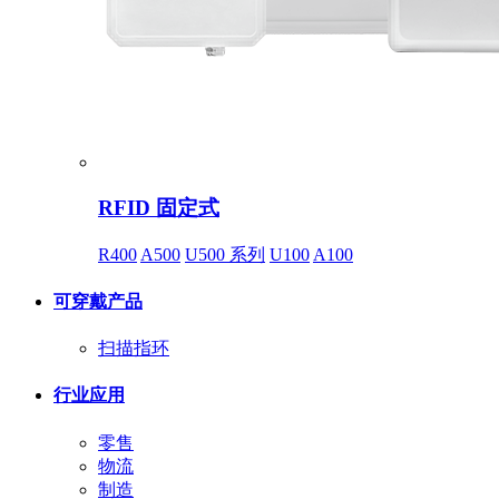
RFID 固定式
R400
A500
U500 系列
U100
A100
可穿戴产品
扫描指环
行业应用
零售
物流
制造