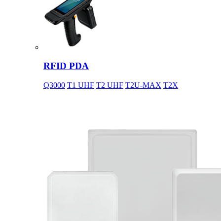
RFID PDA
Q3000
T1 UHF
T2 UHF
T2U-MAX
T2X