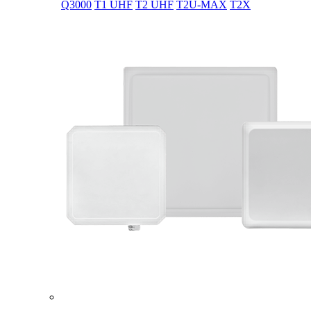
Q3000
T1 UHF
T2 UHF
T2U-MAX
T2X