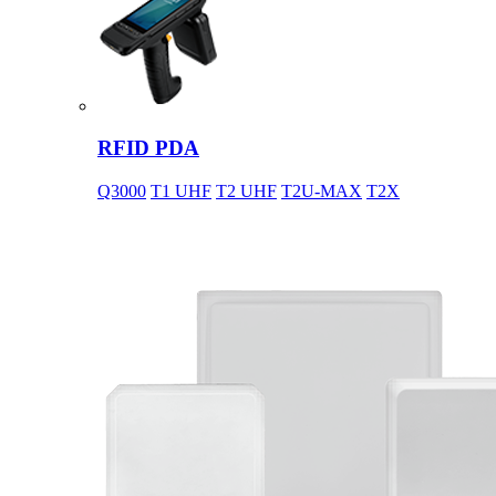
RFID PDA
Q3000
T1 UHF
T2 UHF
T2U-MAX
T2X