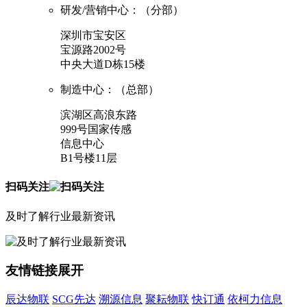
研发/营销中心：（分部）
深圳市宝安区
宝源路2002号
中央大道D栋15楼
制造中心：（总部）
滨湖区高浪东路
999号国家传感
信息中心
B1号楼11层
扫码关注
及时了解行业最新资讯
友情链接
展开
辰达物联
SCG先达
溯源信息
聚耘物联
快订通
依柯力信息