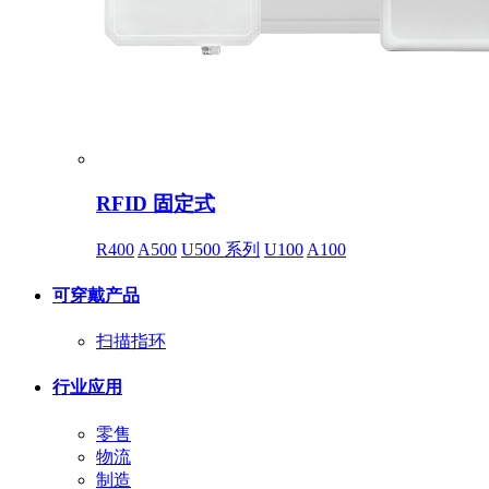
RFID 固定式
R400
A500
U500 系列
U100
A100
可穿戴产品
扫描指环
行业应用
零售
物流
制造