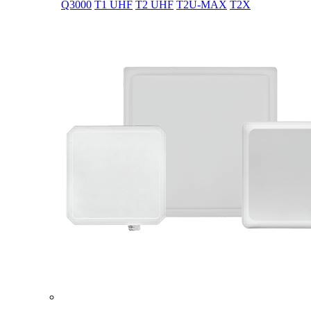
Q3000
T1 UHF
T2 UHF
T2U-MAX
T2X