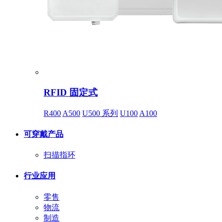
RFID 固定式
R400
A500
U500 系列
U100
A100
可穿戴产品
扫描指环
行业应用
零售
物流
制造