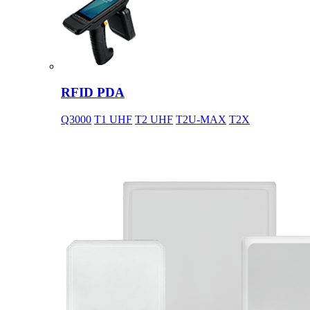
RFID PDA
Q3000
T1 UHF
T2 UHF
T2U-MAX
T2X