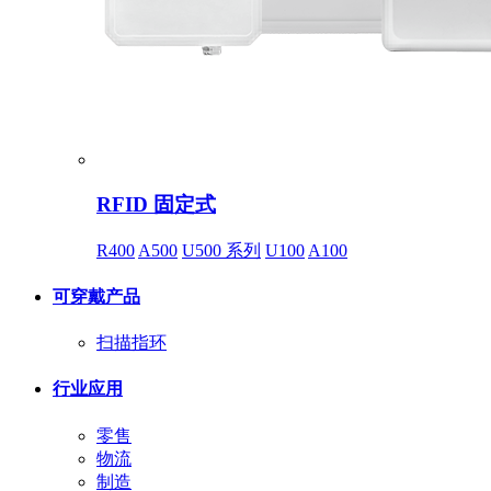
RFID 固定式
R400
A500
U500 系列
U100
A100
可穿戴产品
扫描指环
行业应用
零售
物流
制造