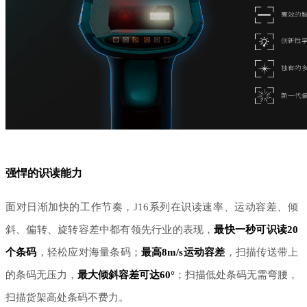
强悍的识读能力
面对日渐加快的工作节奏，
J16系列在识读速率、运动容差、倾
斜、偏转、旋转容差中都有领先行业的表现，
最快一秒可识读
20
个条码
，轻松应对海量条码；
最高
8m/s运动容差
，扫描传送带上
的条码无压力，
最大倾斜容差可达
60°
；扫描低处条码无需弯腰，
扫描货架高处条码不费力。