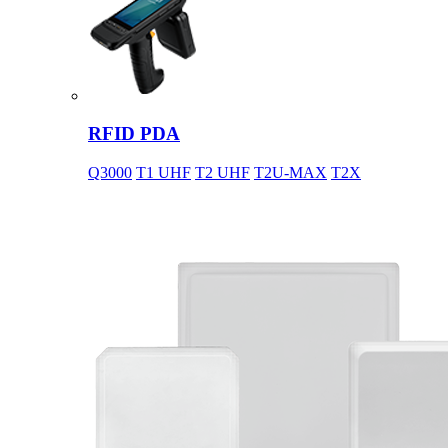
RFID PDA
Q3000
T1 UHF
T2 UHF
T2U-MAX
T2X