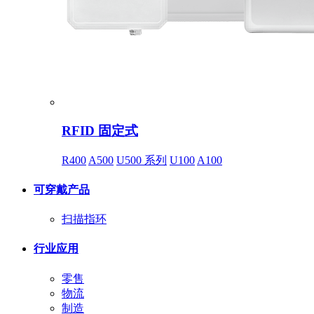
RFID 固定式
R400
A500
U500 系列
U100
A100
可穿戴产品
扫描指环
行业应用
零售
物流
制造