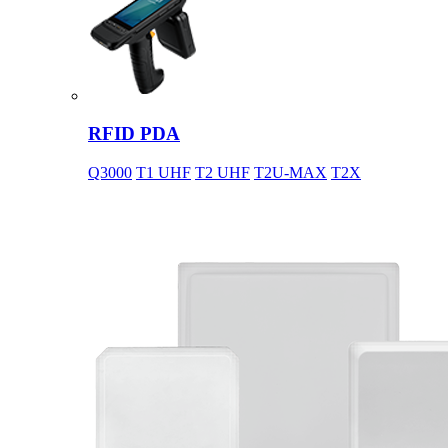
RFID PDA
Q3000
T1 UHF
T2 UHF
T2U-MAX
T2X