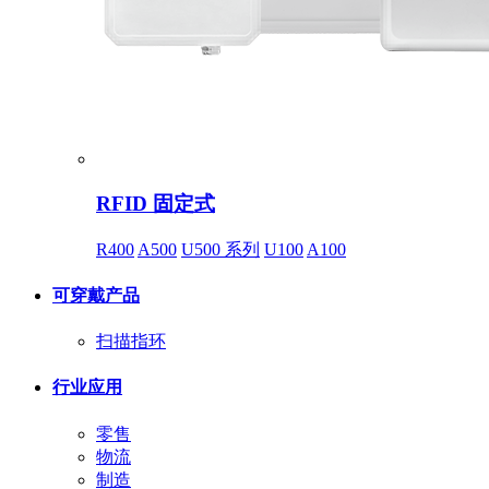
RFID 固定式
R400
A500
U500 系列
U100
A100
可穿戴产品
扫描指环
行业应用
零售
物流
制造