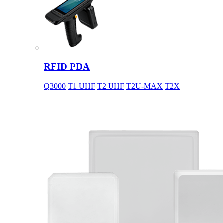
RFID PDA
Q3000
T1 UHF
T2 UHF
T2U-MAX
T2X