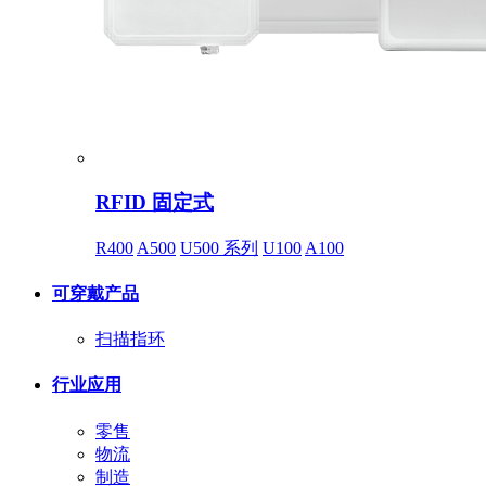
RFID 固定式
R400
A500
U500 系列
U100
A100
可穿戴产品
扫描指环
行业应用
零售
物流
制造