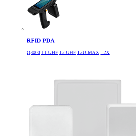
RFID PDA
Q3000
T1 UHF
T2 UHF
T2U-MAX
T2X