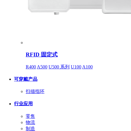
RFID 固定式
R400
A500
U500 系列
U100
A100
可穿戴产品
扫描指环
行业应用
零售
物流
制造