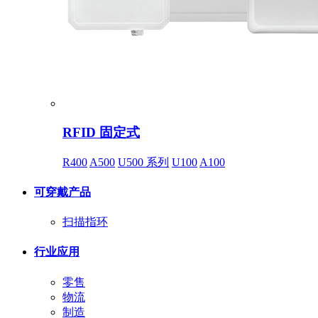
RFID 固定式
R400
A500
U500 系列
U100
A100
可穿戴产品
扫描指环
行业应用
零售
物流
制造