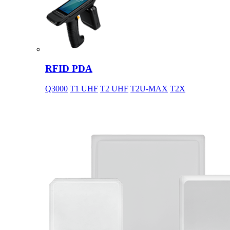
RFID PDA
Q3000
T1 UHF
T2 UHF
T2U-MAX
T2X