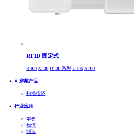
RFID 固定式
R400
A500
U500 系列
U100
A100
可穿戴产品
扫描指环
行业应用
零售
物流
制造