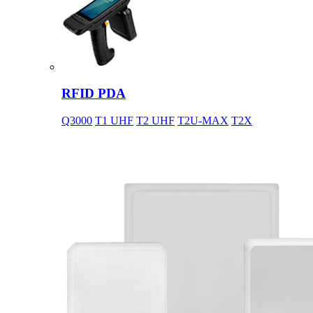
RFID PDA
Q3000
T1 UHF
T2 UHF
T2U-MAX
T2X