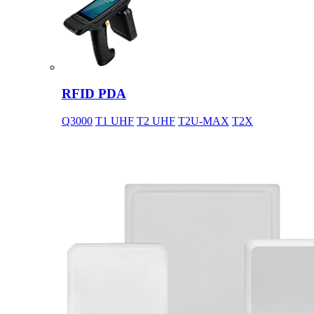
RFID PDA
Q3000
T1 UHF
T2 UHF
T2U-MAX
T2X