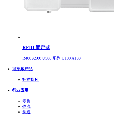
RFID 固定式
R400
A500
U500 系列
U100
A100
可穿戴产品
扫描指环
行业应用
零售
物流
制造