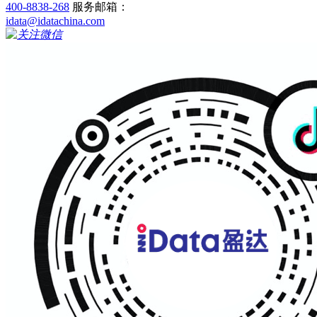
400-8838-268
服务邮箱：
idata@idatachina.com