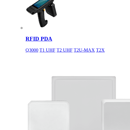
RFID PDA
Q3000
T1 UHF
T2 UHF
T2U-MAX
T2X