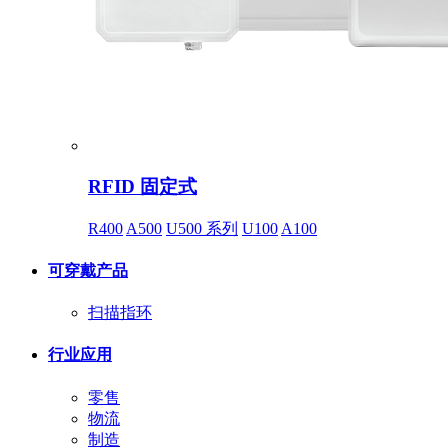
RFID 固定式
R400
A500
U500 系列
U100
A100
可穿戴产品
扫描指环
行业应用
零售
物流
制造