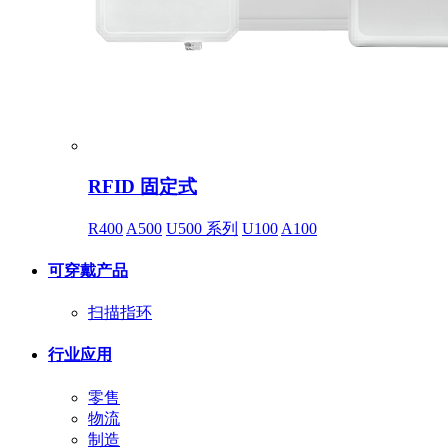
RFID 固定式
R400
A500
U500 系列
U100
A100
可穿戴产品
扫描指环
行业应用
零售
物流
制造