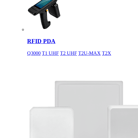
RFID PDA
Q3000
T1 UHF
T2 UHF
T2U-MAX
T2X