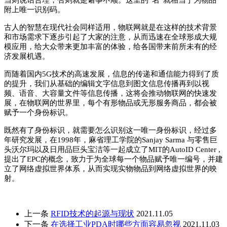
当则说话合理，否则就是诸事不顺。这里的“名”就相当于
为物品
附上唯一识别码。
古人的智慧在现代社会同样适用，物联网就是在这样的技术背景
和市场需求下逐步引起了大家的注意，
从而迅速在全球形成大规
模应用，给大众带来更加丰富的体验，给各国带来前所未有的经
济发展机遇。
而随着国内
5G
技术的高速发展，信息的传递
和通信能力得到了质
的提升，我们从基础的编辑文字信息到图文信息传播再到以视
频、语音、大容量文件等信息传播，这将会推动物联网的快速发
展，
在物联网的世界里，每个有形物品或无形服务商品，都会被
赋予一个身份标识。
既然有了身份标识，就需要怎么识别这一唯一身份标识，经过多
年研究发展，
在
1998
年，麻省理工学院的
Sanjay Sarma
与零售巨
头沃尔玛以及日用品巨头宝洁等一起成立了
MIT
的
AutoID Center ,
提出
了
EPC
的概念，致力于为全球每一个物品赋予唯一编号，并建
立了网络虚拟世界体系，从而实现实物物品到网络虚拟世界的映
射。
上一条
RFID技术的起源与现状
2021.11.05
下一条
在选择工业PDA时哪些方面容易忽视
2021.11.03