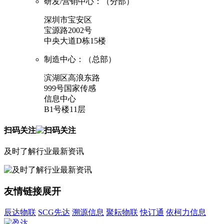
研发/营销中心：（分部）
深圳市宝安区
宝源路2002号
中央大道D栋15楼
制造中心：（总部）
滨湖区高浪东路
999号国家传感
信息中心
B1号楼11层
扫码关注
及时了解行业最新资讯
友情链接
展开
辰达物联
SCG先达
溯源信息
聚耘物联
快订通
依柯力信息