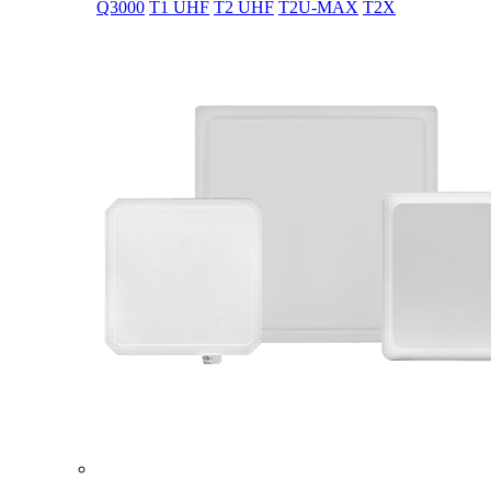
Q3000
T1 UHF
T2 UHF
T2U-MAX
T2X