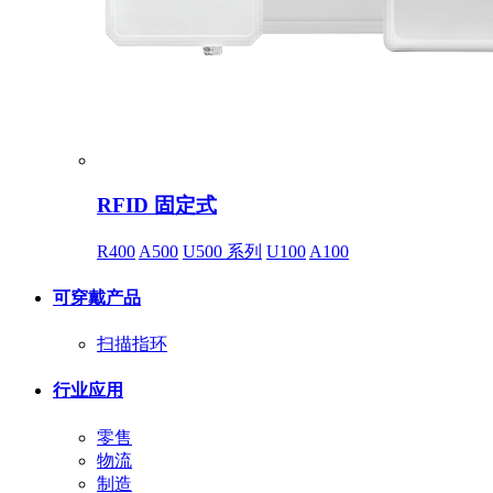
RFID 固定式
R400
A500
U500 系列
U100
A100
可穿戴产品
扫描指环
行业应用
零售
物流
制造