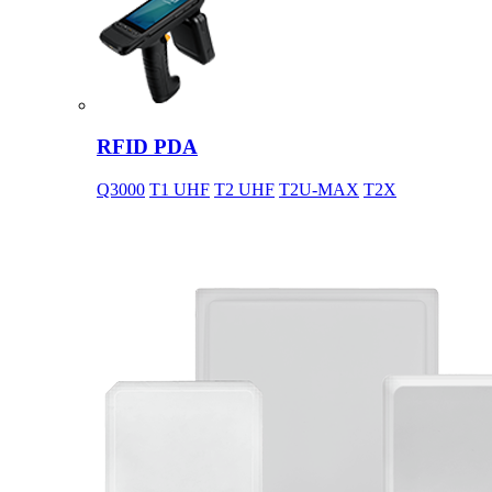
RFID PDA
Q3000
T1 UHF
T2 UHF
T2U-MAX
T2X