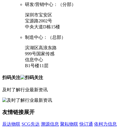
研发/营销中心：（分部）
深圳市宝安区
宝源路2002号
中央大道D栋15楼
制造中心：（总部）
滨湖区高浪东路
999号国家传感
信息中心
B1号楼11层
扫码关注
及时了解行业最新资讯
友情链接
展开
辰达物联
SCG先达
溯源信息
聚耘物联
快订通
依柯力信息