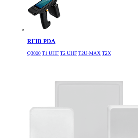
RFID PDA
Q3000
T1 UHF
T2 UHF
T2U-MAX
T2X