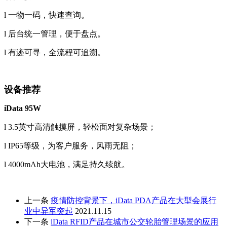
l
一物一码，快速查询
。
l
后台统一管理，便于盘点
。
l
有迹可寻，全流程可追溯
。
设备推荐
iData 95W
l
3.5英寸高清触摸屏，轻松面对复杂场景
；
l
IP65等级，为客户服务，风雨无阻
；
l
4000mAh大电池，满足持久续航。
上一条
疫情防控背景下，iData PDA产品在大型会展行
业中异军突起
2021.11.15
下一条
iData RFID产品在城市公交轮胎管理场景的应用